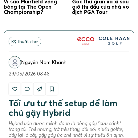
Vi sao Muirfield vắng
Góc thư giãn xa xỉ sau
bóng tại The Open
giờ thi đấu của nhà vô
Championship?
địch PGA Tour
Kỹ thuật chơi
Nguyễn Nam Khánh
29/05/2026 08:48
Tối ưu tư thế setup để làm
chủ gậy Hybrid
Hybrid vốn được mệnh danh là dòng gậy "cứu cánh"
trong túi. Thế nhưng, trớ trêu thay, đối với nhiều golfer,
đây lại là cây gậy gây ức chế nhất vì sự thiếu ổn định.