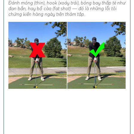
Đánh mỏng (thin), hook (xoáy trái), bóng bay thấp tè như
đạn bắn, hay bổ cào (fat shot) — đó là những lỗi tôi
chứng kiến hàng ngày trên thảm tập.