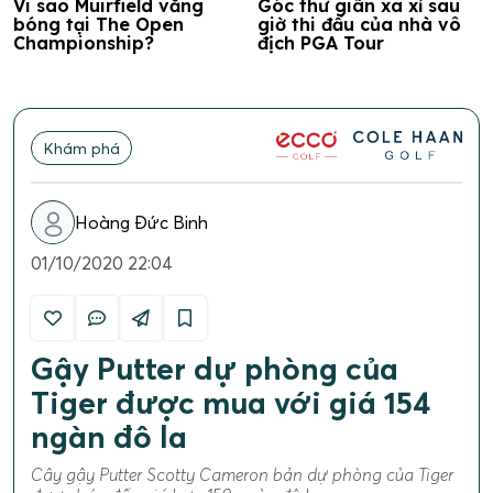
Vi sao Muirfield vắng
Góc thư giãn xa xỉ sau
bóng tại The Open
giờ thi đấu của nhà vô
Championship?
địch PGA Tour
Khám phá
Hoàng Đức Binh
01/10/2020 22:04
Gậy Putter dự phòng của
Tiger được mua với giá 154
ngàn đô la
Cây gậy Putter Scotty Cameron bản dự phòng của Tiger