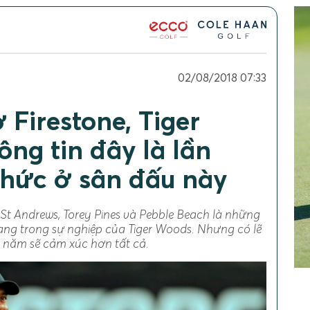
02/08/2018 07:33
ở Firestone, Tiger
ng tin đây là lần
hức ở sân đấu này
 St Andrews, Torey Pines và Pebble Beach là những
ng trong sự nghiệp của Tiger Woods. Nhưng có lẽ
ub năm sẽ cảm xúc hơn tất cả.