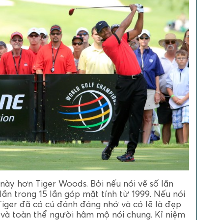
i này hơn Tiger Woods. Bởi nếu nói về số lần
 lần trong 15 lần góp mặt tính từ 1999. Nếu nói
iger đã có cú đánh đáng nhớ và có lẽ là đẹp
g và toàn thể người hâm mộ nói chung. Kỉ niệm