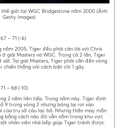
i thế giới tại WGC Bridgestone năm 2000 (Ảnh:
Getty Images)
67 – 71 (-6)
 năm 2005, Tiger đều phải cân tài với Chris
ở giải Masters và WGC. Trong cả 2 lần, Tiger
 sát. Tại giải Masters, Tiger phải cần đến vòng
r chiến thắng với cách biệt chỉ 1 gậy.
71 – 68 (-10)
ắng 2 năm liên tiếp. Trong năm này, Tiger định
ố 9 trong vòng 2 nhưng bóng lại rơi vào
i của trụ sở câu lạc bộ. Nhưng thần may mắn
óng bằng cách nào đó vẫn nằm trong khu vực
một nhân viên nhà bếp giúp Tiger tránh được