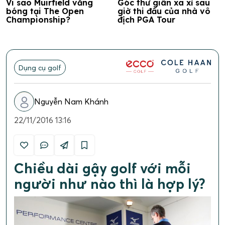
Vi sao Muirfield vắng
Góc thư giãn xa xỉ sau
bóng tại The Open
giờ thi đấu của nhà vô
Championship?
địch PGA Tour
Dụng cụ golf
Nguyễn Nam Khánh
22/11/2016 13:16
Chiều dài gậy golf với mỗi
người như nào thì là hợp lý?