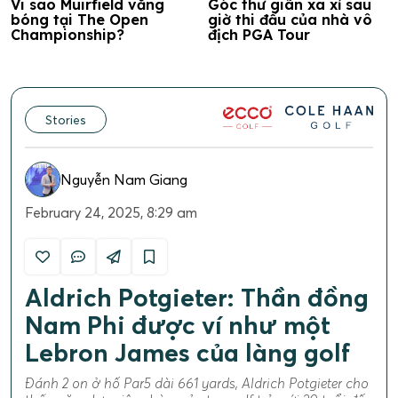
Vi sao Muirfield vắng
Góc thư giãn xa xỉ sau
bóng tại The Open
giờ thi đấu của nhà vô
Championship?
địch PGA Tour
Stories
Nguyễn Nam Giang
February 24, 2025, 8:29 am
Aldrich Potgieter: Thần đồng
Nam Phi được ví như một
Lebron James của làng golf
Đánh 2 on ở hố Par5 dài 661 yards, Aldrich Potgieter cho