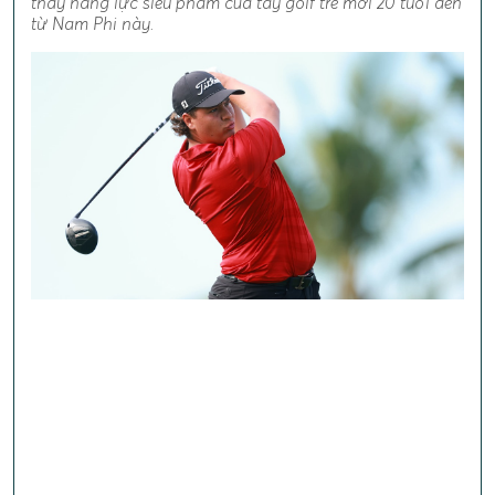
thấy năng lực siêu phàm của tay golf trẻ mới 20 tuổi đến
từ Nam Phi này.