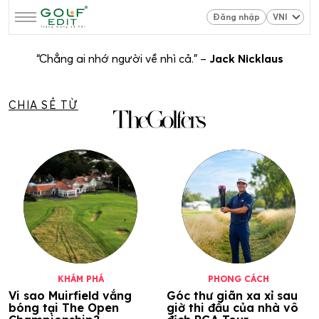
Đăng nhập
“Chẳng ai nhớ người về nhì cả.” –
Jack Nicklaus
CHIA SẺ TỪ
KHÁM PHÁ
PHONG CÁCH
Vi sao Muirfield vắng
Góc thư giãn xa xỉ sau
bóng tại The Open
giờ thi đấu của nhà vô