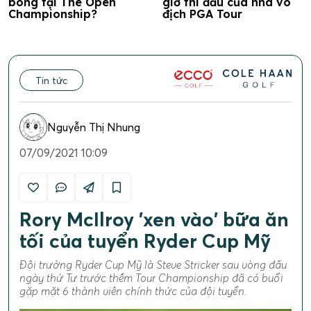
bóng tại The Open
giờ thi đấu của nhà vô
Championship?
địch PGA Tour
Tin tức
Nguyễn Thị Nhung
07/09/2021 10:09
Rory McIlroy 'xen vào' bữa ăn
tối của tuyển Ryder Cup Mỹ
Đội trưởng Ryder Cup Mỹ là Steve Stricker sau vòng đấu
ngày thứ Tư trước thềm Tour Championship đã có buổi
gặp mặt 6 thành viên chính thức của đội tuyển.