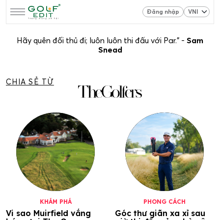
Đăng nhập
Hãy quên đối thủ đi; luôn luôn thi đấu với Par.” -
Sam
Snead
CHIA SẺ TỪ
KHÁM PHÁ
PHONG CÁCH
Vi sao Muirfield vắng
Góc thư giãn xa xỉ sau