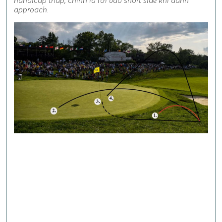
handicap thấp, chính là rơi vào short side khi đánh
approach.