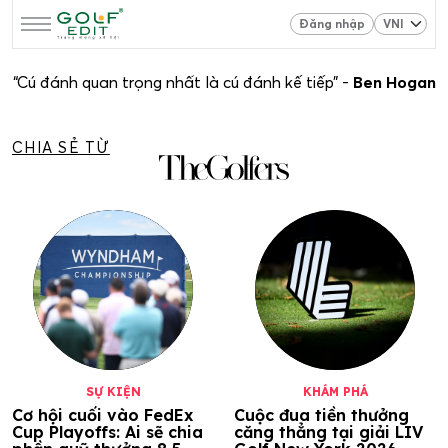
Đăng nhập
“Cú đánh quan trọng nhất là cú đánh kế tiếp” -
Ben Hogan
CHIA SẺ TỪ
SỰ KIỆN
KHÁM PHÁ
Cơ hội cuối vào FedEx
Cuộc đua tiền thưởng
Cup Playoffs: Ai sẽ chia
căng thẳng tại giải LIV