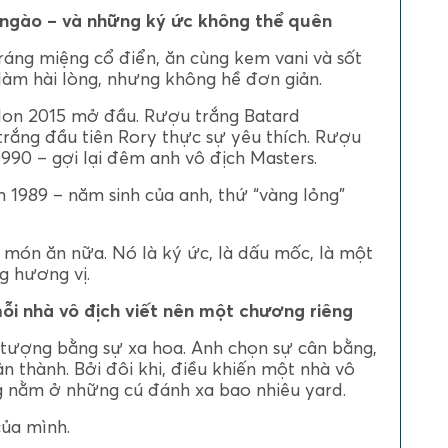
 ngào – và những ký ức không thể quên
ráng miệng cổ điển, ăn cùng kem vani và sốt
làm hài lòng, nhưng không hề đơn giản.
lon 2015 mở đầu. Rượu trắng Batard
rắng đầu tiên Rory thực sự yêu thích. Rượu
990 – gợi lại đêm anh vô địch Masters.
 1989 – năm sinh của anh, thứ “vàng lỏng”
món ăn nữa. Nó là ký ức, là dấu mốc, là một
g hương vị.
ỗi nhà vô địch viết nên một chương riêng
 tượng bằng sự xa hoa. Anh chọn sự cân bằng,
hân thành. Bởi đôi khi, điều khiến một nhà vô
g nằm ở những cú đánh xa bao nhiêu yard.
của mình.