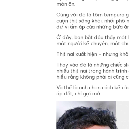
món ăn.
Cùng với đó là tôm tempura gi
cuộn thịt xông khói, nhồi phô
dư vị ấm áp của những bữa ăn
Ở đây, bạn bắt đầu thấy một R
một người kể chuyện, một chú
Thịt nai xuất hiện – nhưng khô
Thay vào đó là những chiếc sli
nhiều thịt nai trong hành trìn
hiểu rằng không phải ai cũng ch
Và thế là anh chọn cách kể c
áp đặt, chỉ gợi mở.