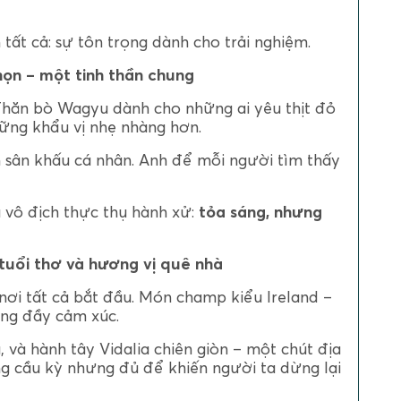
 tất cả: sự tôn trọng dành cho trải nghiệm.
họn – một tinh thần chung
Thăn bò Wagyu dành cho những ai yêu thịt đỏ
ững khẩu vị nhẹ nhàng hơn.
 sân khấu cá nhân. Anh để mỗi người tìm thấy
 vô địch thực thụ hành xử:
tỏa sáng, nhưng
tuổi thơ và hương vị quê nhà
ơi tất cả bắt đầu. Món champ kiểu Ireland –
ưng đầy cảm xúc.
, và hành tây Vidalia chiên giòn – một chút địa
g cầu kỳ nhưng đủ để khiến người ta dừng lại