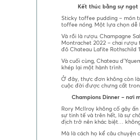
Kết thúc bằng sự ngọt
Sticky toffee pudding – món t
toffee nóng. Một lựa chọn dễ 
Và rồi là rượu. Champagne Sa
Montrachet 2022 – chai rượu t
đỏ Chateau Lafite Rothschild 1
Và cuối cùng, Chateau d’Yquem
khép lại một hành trình.
Ở đây, thực đơn không còn là 
cuộc đời được chưng cất tron
Champions Dinner – nơi m
Rory McIlroy không cố gây ấn
sự tinh tế và trên hết, là sự c
địch trở nên khác biệt… khôn
Mà là cách họ kể câu chuyện 