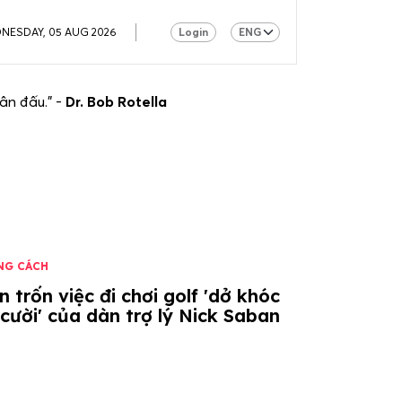
NESDAY, 05 AUG 2026
Login
ân đấu.” -
Dr. Bob Rotella
NG CÁCH
 trốn việc đi chơi golf 'dở khóc
cười' của dàn trợ lý Nick Saban