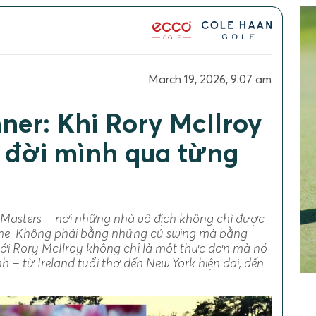
March 19, 2026, 9:07 am
er: Khi Rory McIlroy
 đời mình qua từng
i Masters – nơi những nhà vô địch không chỉ được
he. Không phải bằng những cú swing mà bằng
với Rory McIlroy không chỉ là một thực đơn mà nó
 – từ Ireland tuổi thơ đến New York hiện đại, đến