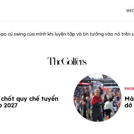
WED
ạo cú swing của mình khi luyện tập và tin tưởng vào nó trên s
PHO
 chốt quy chế tuyển
Màn
p 2027
dở 