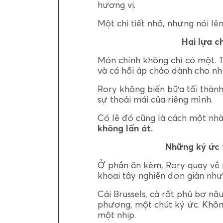
hương vị.
Một chi tiết nhỏ, nhưng nói lên
Hai lựa c
Món chính không chỉ có một. 
và cá hồi áp chảo dành cho nh
Rory không biến bữa tối thành
sự thoải mái của riêng mình.
Có lẽ đó cũng là cách một nhà
không lấn át.
Những ký ức 
Ở phần ăn kèm, Rory quay về n
khoai tây nghiền đơn giản nh
Cải Brussels, cà rốt phủ bơ nâu
phương, một chút ký ức. Khôn
một nhịp.