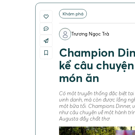
Khám phá
Trương Ngọc Trà
Champion Dinn
kể câu chuyện
món ăn
Có một truyền thống đặc biệt tạ
vinh danh, mà còn được lắng ng
một bữa tối. Champions Dinner, 
như câu chuyện về một hành trình
Augusta đầy chất thơ.