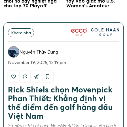
chốt sổ đầy nghiệt ngã
tay vào giấc mơ U.S.
cho top 70 Playoff
Women's Amateur
Khám phá
Nguyễn Thùy Dung
November 19, 2025, 12:19 pm
Rick Shiels chọn Movenpick
Phan Thiết: Khẳng định vị
thế điểm đến golf hàng đầu
Việt Nam
Sở hữu vị trí chỉ cách NovaWorld Golf Course vỏn vẹn 5