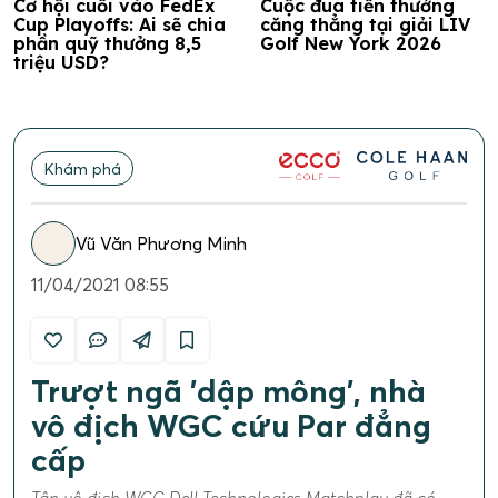
Cơ hội cuối vào FedEx
Cuộc đua tiền thưởng
Cup Playoffs: Ai sẽ chia
căng thẳng tại giải LIV
phần quỹ thưởng 8,5
Golf New York 2026
triệu USD?
Khám phá
Vũ Văn Phương Minh
11/04/2021 08:55
Trượt ngã 'dập mông', nhà
vô địch WGC cứu Par đẳng
cấp