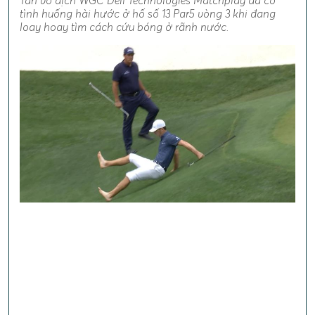
Tân vô địch WGC Dell Technologies Matchplay đã có
tình huống hài hước ở hố số 13 Par5 vòng 3 khi đang
loay hoay tìm cách cứu bóng ở rãnh nước.