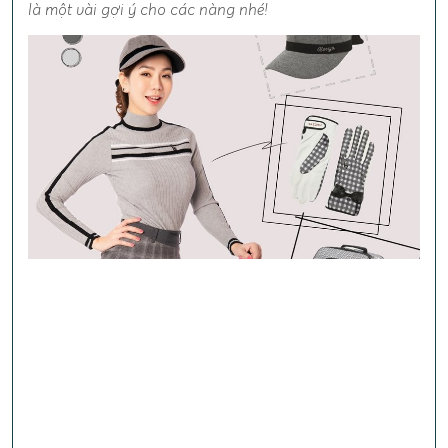
là một vài gợi ý cho các nàng nhé!