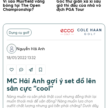
Vi sao Muirfield vắng
Góc thư giãn xa xỉ sau
bóng tại The Open
giờ thi đấu của nhà vô
Championship?
địch PGA Tour
Dụng cụ golf
Nguyễn Hải Anh
18/01/2022 13:32
MC Hải Anh gợi ý set đồ lên
sân cực ''cool''
Nàng muốn ra sân phải thật cool nhưng đồng thời lại
muốn thoải mái để vận động? Nàng muốn lựa chọn
outfit chất lượng nhưng giá tiền phải chăng? Dưới đây