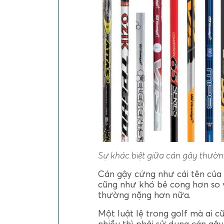
Sự khác biệt giữa cán gậy thường
Cán gậy cứng như cái tên của 
cũng như khó bẻ cong hơn so v
thường nặng hơn nữa.
Một luật lệ trong golf mà ai c
nhiều thì phải sử dụng cán gậ