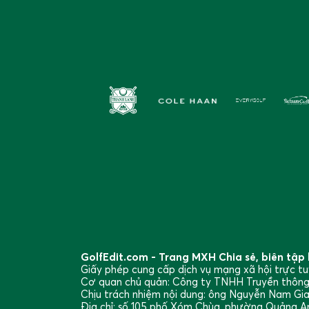
GolfEdit.com - Trang MXH Chia sẻ, biên tập b
Giấy phép cung cấp dịch vụ mạng xã hội trực 
Cơ quan chủ quản: Công ty TNHH Truyền thô
Chịu trách nhiệm nội dung: ông Nguyễn Nam Gi
Địa chỉ: số 105 phố Xóm Chùa, phường Quảng An