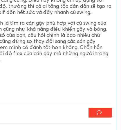
độ, thường thì cả ai tăng tốc dần dần sẽ tạo ra
olf dồn hết sức và đẩy nhanh cú swing.
h là tìm ra cán gậy phù hợp với cú swing của
h cũng như khả năng điều khiển gậy và bóng.
ố của bạn, câu hỏi chính là bao nhiêu chứ
 cũng đừng sợ thay đổi sang các cán gậy
xem mình có đánh tốt hơn không. Chắn hẳn
hỏi độ flex của cán gậy mà những người trong
.