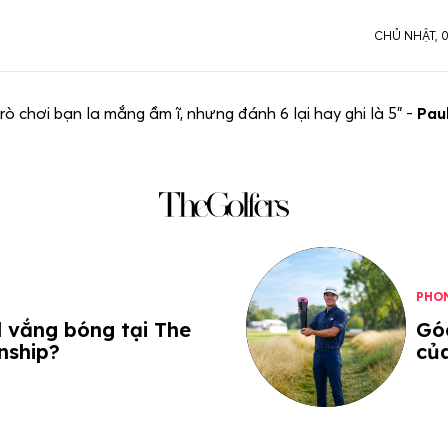
CHỦ NHẬT, 
trò chơi bạn la mắng ầm ĩ, nhưng đánh 6 lại hay ghi là 5” -
Pau
PHO
d vắng bóng tại The
Góc
nship?
củ