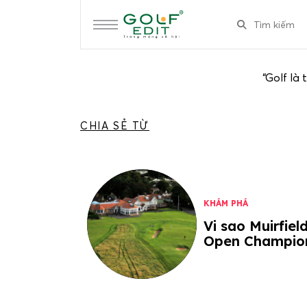
“Golf là 
CHIA SẺ TỪ
KHÁM PHÁ
Vi sao Muirfiel
Open Champio