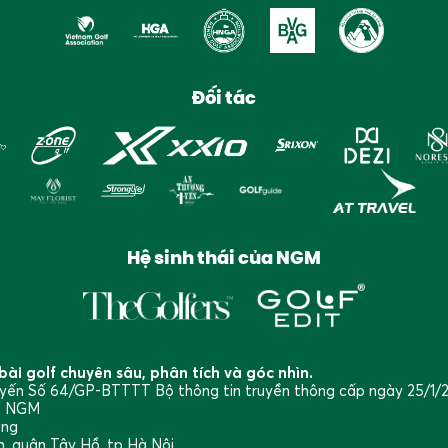
Đối tác
Hệ sinh thái của NGM
ài golf chuyên sâu, phân tích và góc nhìn.
tuyến Số 64/GP-BTTTT Bộ thông tin truyền thông cấp ngày 25/1/
ng NGM
ang
, quận Tây Hồ, tp Hà Nội