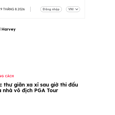
09 THÁNG 8 2026
Đăng nhập
l Harvey
NG CÁCH
 thư giãn xa xỉ sau giờ thi đấu
a nhà vô địch PGA Tour