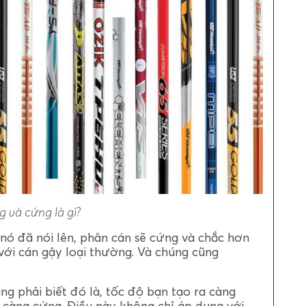
 và cứng là gì?
nó đã nói lên, phân cán sẽ cứng và chắc hơn
ới cán gậy loại thường. Và chúng cũng
ũng phải biết đó là, tốc độ bạn tạo ra càng
y càng cứng. Điều này không chỉ áp dụng với