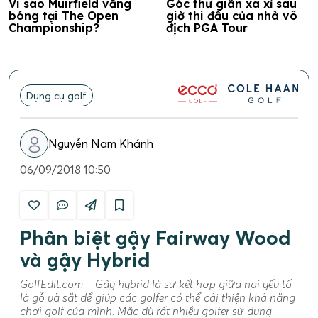
Vi sao Muirfield vắng
Góc thư giãn xa xỉ sau
bóng tại The Open
giờ thi đấu của nhà vô
Championship?
địch PGA Tour
Dụng cụ golf
Nguyễn Nam Khánh
06/09/2018 10:50
Phân biệt gậy Fairway Wood
và gậy Hybrid
GolfEdit.com – Gậy hybrid là sự kết hợp giữa hai yếu tố
là gỗ và sắt để giúp các golfer có thể cải thiện khả năng
chơi golf của mình. Mặc dù rất nhiều golfer sử dụng