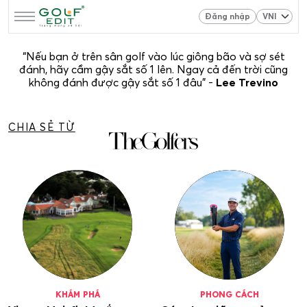
Đăng nhập
“Nếu bạn ở trên sân golf vào lúc giông bão và sợ sét
đánh, hãy cầm gậy sắt số 1 lên. Ngay cả đến trời cũng
không đánh được gậy sắt số 1 đâu” -
Lee Trevino
CHIA SẺ TỪ
KHÁM PHÁ
PHONG CÁCH