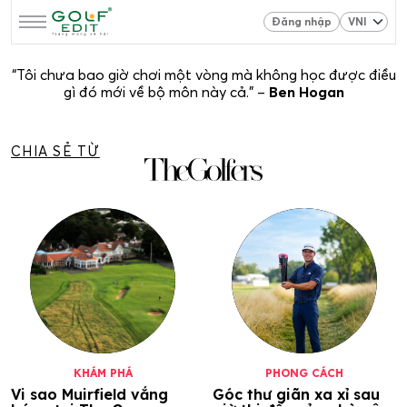
Đăng nhập
“Tôi chưa bao giờ chơi một vòng mà không học được điều
gì đó mới về bộ môn này cả.” –
Ben Hogan
CHIA SẺ TỪ
KHÁM PHÁ
PHONG CÁCH
Vi sao Muirfield vắng
Góc thư giãn xa xỉ sau