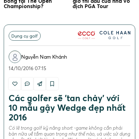
bóng tại The Open
giờ thi đấu của nhà vô
Championship?
địch PGA Tour
Dụng cụ golf
Nguyễn Nam Khánh
14/10/2016 07:15
Các golfer sẽ 'tan chảy' với
10 mẫu gậy Wedge đẹp nhất
2016
Có lẽ trong golf kỹ năng short -game không cần phải
bàn nữa về tầm quan trọng như thế nào, và việc sử dụng