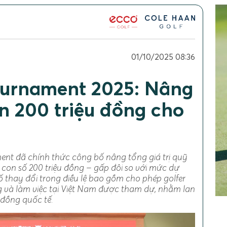
01/10/2025 08:36
ournament 2025: Nâng
n 200 triệu đồng cho
ent đã chính thức công bố nâng tổng giá trị quỹ
 con số 200 triệu đồng – gấp đôi so với mức dự
 thay đổi trong điều lệ bao gồm cho phép golfer
 và làm việc tại Việt Nam được tham dự, nhằm lan
 đồng quốc tế.