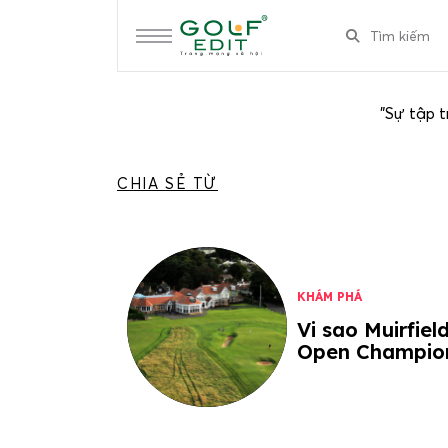
"Sự tập t
CHIA SẺ TỪ
KHÁM PHÁ
Vi sao Muirfiel
Open Champio