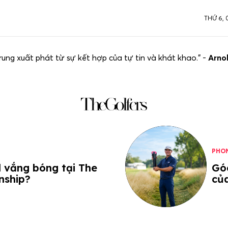
THỨ 6, 
rung xuất phát từ sự kết hợp của tự tin và khát khao." -
Arno
PHO
d vắng bóng tại The
Góc
nship?
củ