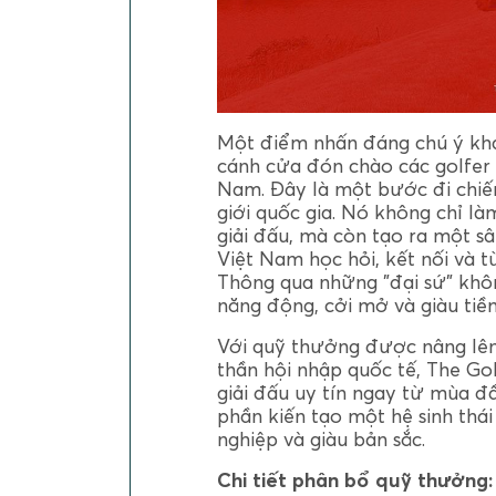
Một điểm nhấn đáng chú ý khá
cánh cửa đón chào các golfer 
Nam. Đây là một bước đi chiến
giới quốc gia. Nó không chỉ 
giải đấu, mà còn tạo ra một sâ
Việt Nam học hỏi, kết nối và t
Thông qua những "đại sứ" khô
năng động, cởi mở và giàu ti
Với quỹ thưởng được nâng lên,
thần hội nhập quốc tế, The Go
giải đấu uy tín ngay từ mùa đầ
phần kiến tạo một hệ sinh thá
nghiệp và giàu bản sắc.
Chi tiết phân bổ quỹ thưởng: