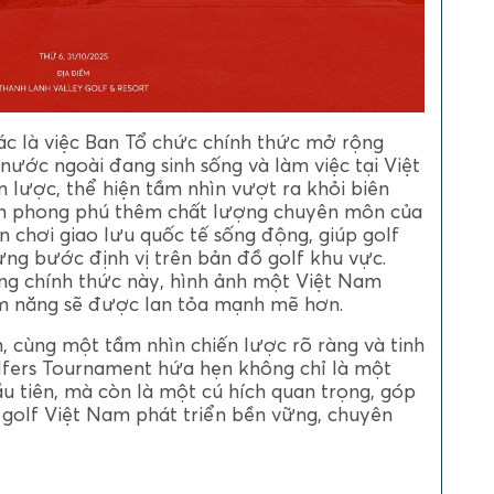
c là việc Ban Tổ chức chính thức mở rộng
nước ngoài đang sinh sống và làm việc tại Việt
 lược, thể hiện tầm nhìn vượt ra khỏi biên
làm phong phú thêm chất lượng chuyên môn của
n chơi giao lưu quốc tế sống động, giúp golf
ừng bước định vị trên bản đồ golf khu vực.
ng chính thức này, hình ảnh một Việt Nam
ềm năng sẽ được lan tỏa mạnh mẽ hơn.
 cùng một tầm nhìn chiến lược rõ ràng và tinh
lfers Tournament hứa hẹn không chỉ là một
u tiên, mà còn là một cú hích quan trọng, góp
i golf Việt Nam phát triển bền vững, chuyên