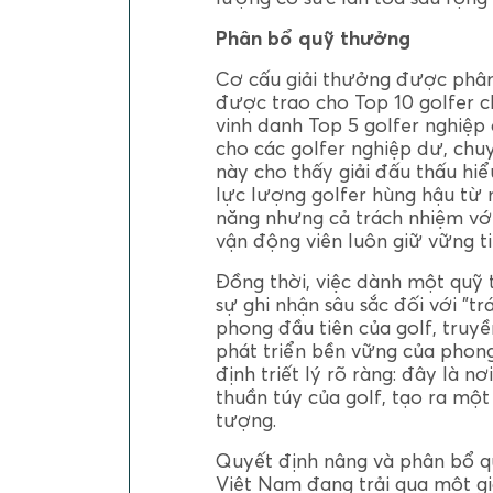
Phân bổ quỹ thưởng
Cơ cấu giải thưởng được phân 
được trao cho Top 10 golfer c
vinh danh Top 5 golfer nghiệp
cho các golfer nghiệp dư, chu
này cho thấy giải đấu thấu hi
lực lượng golfer hùng hậu từ 
năng nhưng cả trách nhiệm với
vận động viên luôn giữ vững ti
Đồng thời, việc dành một quỹ
sự ghi nhận sâu sắc đối với "tr
phong đầu tiên của golf, tru
phát triển bền vững của phong
định triết lý rõ ràng: đây là nơ
thuần túy của golf, tạo ra mộ
tượng.
Quyết định nâng và phân bổ q
Việt Nam đang trải qua một gi