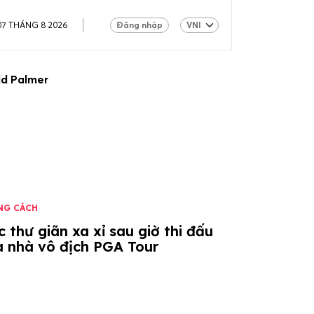
07 THÁNG 8 2026
Đăng nhập
ld Palmer
NG CÁCH
 thư giãn xa xỉ sau giờ thi đấu
a nhà vô địch PGA Tour