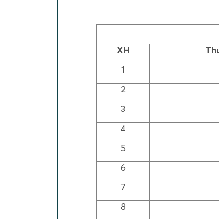
XH
Thư
1
2
3
4
5
6
7
8