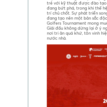
trẻ với kỹ thuật được đào tạo 
đang bứt phá, trong khi thế h
trí chủ chốt. Sự phát triển so
đang tạo nên một bản sắc độc
Golfers Tournament mong muốn
Giải đấu không dừng lại ở ý n
nơi tri ân quá khứ, tôn vinh h
nước nhà.