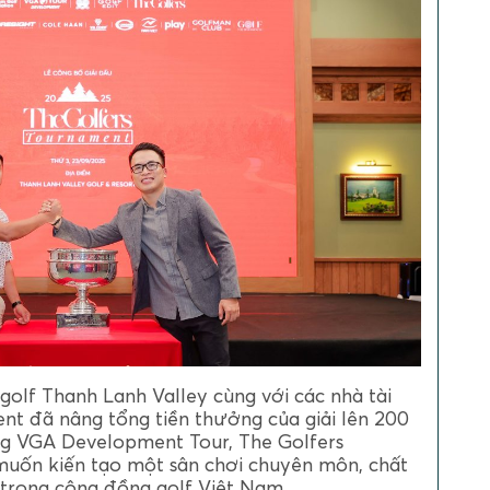
olf Thanh Lanh Valley cùng với các nhà tài
nt đã nâng tổng tiền thưởng của giải lên 200
ng VGA Development Tour, The Golfers
uốn kiến tạo một sân chơi chuyên môn, chất
 trong cộng đồng golf Việt Nam.