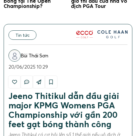
bóng tại The Open
giờ thi đấu của nhà vô
Championship?
địch PGA Tour
Tin tức
Bùi Thái Sơn
20/06/2025 10:29
Jeeno Thitikul dẫn đầu giải
major KPMG Womens PGA
Championship với gần 200
feet gạt bóng thành công
Jeeno Thitikul có cơ hội lên số 1 thế giới nếu vô địch ở