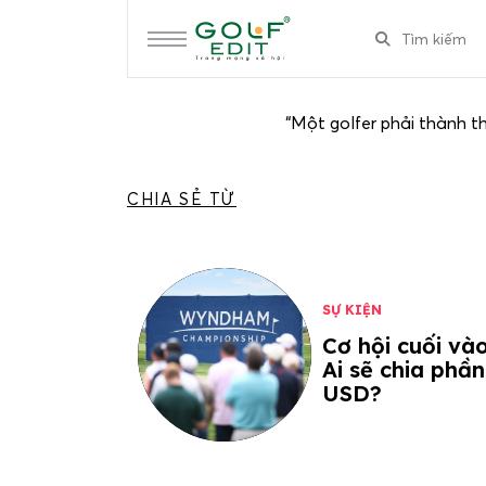
“Một golfer phải thành th
CHIA SẺ TỪ
SỰ KIỆN
Cơ hội cuối và
Ai sẽ chia phần
USD?