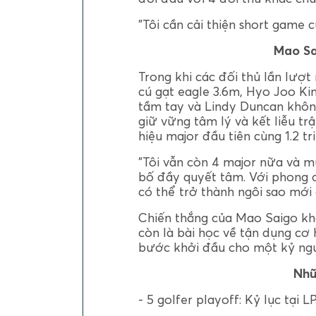
"Tôi cần cải thiện short game 
Mao Sa
Trong khi các đối thủ lần lượ
cú gạt eagle 3.6m, Hyo Joo Ki
tầm tay và Lindy Duncan khôn
giữ vững tâm lý và kết liễu tr
hiệu major đầu tiên cùng 1.2 t
"Tôi vẫn còn 4 major nữa và mục
bố đầy quyết tâm. Với phong 
có thể trở thành ngôi sao mới 
Chiến thắng của Mao Saigo kh
còn là bài học về tận dụng cơ 
bước khởi đầu cho một kỷ ngu
Nhữ
- 5 golfer playoff: Kỷ lục tại 