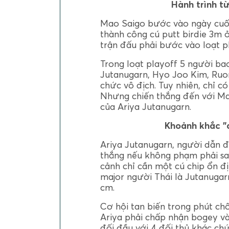
Hành trình t
Mao Saigo bước vào ngày cuối
thành công cú putt birdie 3m 
trận đấu phải bước vào loạt pl
Trong loạt playoff 5 người ba
Jutanugarn, Hyo Joo Kim, Ruon
chức vô địch. Tuy nhiên, chỉ c
Nhưng chiến thắng đến với M
của Ariya Jutanugarn.
Khoảnh khắc "
Ariya Jutanugarn, người dẫn đ
thắng nếu không phạm phải sai
cảnh chỉ cần một cú chip ổn đ
major người Thái là Jutanugar
cm.
Cơ hội tan biến trong phút chố
Ariya phải chấp nhận bogey và
đối đầu với 4 đối thủ khác ch