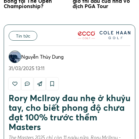
bóng tại The Open
giờ thi đấu của nhà vô
Championship?
địch PGA Tour
Tin tức
Nguyễn Thùy Dung
31/03/2025 13:11
Rory McIlroy đau nhẹ ở khuỷu
tay, cho biết phong độ chưa
đạt 100% trước thềm
Masters
The Masters 2025 chỉ còn 11 ngày nữa, Rory McIlroy -