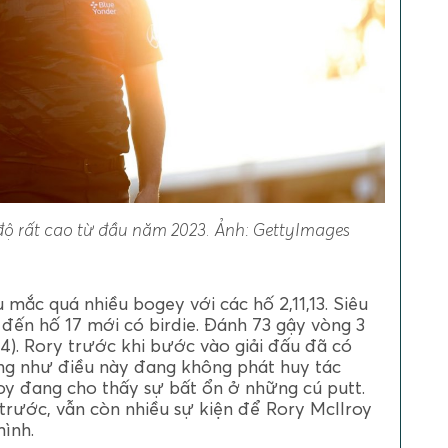
 rất cao từ đầu năm 2023. Ảnh: GettyImages
 mắc quá nhiều bogey với các hố 2,11,13. Siêu
 đến hố 17 mới có birdie. Đánh 73 gậy vòng 3
-4). Rory trước khi bước vào giải đấu đã có
ng như điều này đang không phát huy tác
oy đang cho thấy sự bất ổn ở những cú putt.
trước, vẫn còn nhiều sự kiện để Rory McIlroy
ình.