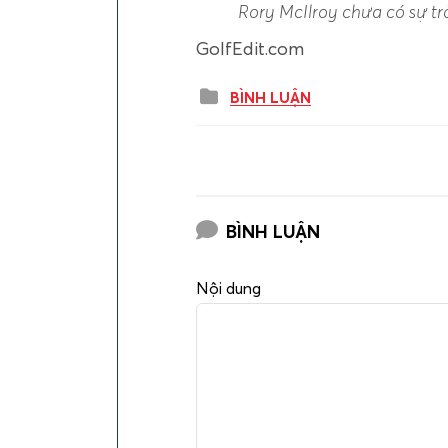
Rory McIlroy chưa có sự tr
GolfEdit.com
BÌNH LUẬN
BÌNH LUẬN
Nội dung