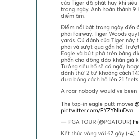
của Tiger đã phát huy khi siêu 
trong ngày. Anh hoàn thành 9 
điểm âm.
Điểm nổi bật trong ngày đến ở 
phải fairway. Tiger Woods quy
yards. Cú đánh của Tiger nảy t
phải và sượt qua gần hố. Trượ
Eagle và bứt phá trên bảng đi
phấn cho đông đảo khán giả khi
Tưởng siêu hổ sẽ có ngày boge
đánh thứ 2 từ khoảng cách 143
đưa bóng cách hố lên 21 feets
A roar nobody would've been 
The tap-in eagle putt moves
@
pic.twitter.com/PYZYNIuDva
— PGA TOUR (@PGATOUR)
Fe
Kết thúc vòng với 67 gậy (-4)