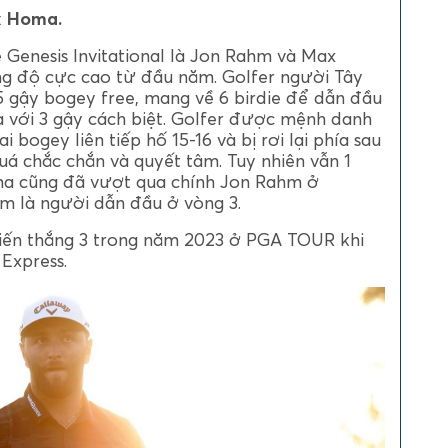
x Homa.
 Genesis Invitational là Jon Rahm và Max
g độ cực cao từ đầu năm. Golfer người Tây
 gậy bogey free, mang về 6 birdie để dẫn đầu
 với 3 gậy cách biệt. Golfer được mệnh danh
i bogey liên tiếp hố 15-16 và bị rơi lại phía sau
uá chắc chắn và quyết tâm. Tuy nhiên vẫn 1
a cũng đã vượt qua chính Jon Rahm ở
m là người dẫn đầu ở vòng 3.
ến thắng 3 trong năm 2023 ở PGA TOUR khi
Express.