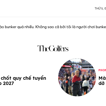
THỨ 5, 
o bunker quá nhiều. Không sao cả bởi tôi là người chơi bunke
PHO
 chốt quy chế tuyển
Màn
p 2027
dở 