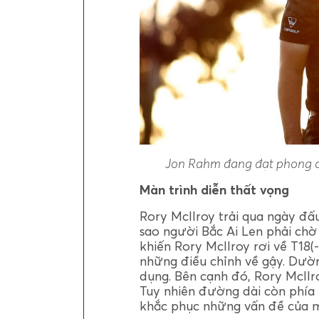
Jon Rahm đang đạt phong độ
Màn trình diễn thất vọng
Rory McIlroy trải qua ngày đấu
sao người Bắc Ai Len phải chờ
khiến Rory McIlroy rơi về T18(
những điều chỉnh về gậy. Dườ
dụng. Bên cạnh đó, Rory McIlr
Tuy nhiên đường dài còn phía 
khắc phục những vấn đề của m