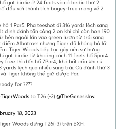
hổ gạt birdie ở 24 feets và có birdie thứ 2
hố đầu với thành tích bogey-free mang về 2
hố 1 Par5. Pha teeshot đi 316 yards lệch sang
ết định đánh tấn công 2 on khi chỉ còn hơn 190
ừ bên ngoài lăn vào green lượn từ trái sang
t điểm Albatross nhưng Tiger đã không bỏ lỡ
ểm. Tiger Woods tiếp tục gây nên sự hưng
 gạt birdie từ khoảng cách 11 feets hố 5par4.
y free thì đến hố 7Par4, khá bất cẩn khi cú
 yards lệch quá nhiều sang trái. Cú đánh thứ 3
 và Tiger không thể giữ được Par.
ready for ????
TigerWoods
to T26 (-3)
@TheGenesisInv
.
bruary 18, 2023
, Tiger Woods đứng T26(-3) trên BXH.