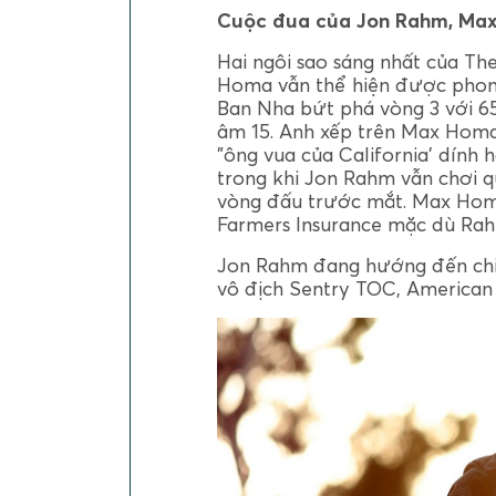
Cuộc đua của Jon Rahm, Ma
Hai ngôi sao sáng nhất của The
Homa vẫn thể hiện được phon
Ban Nha bứt phá vòng 3 với 65
âm 15. Anh xếp trên Max Homa
"ông vua của California' dính ha
trong khi Jon Rahm vẫn chơi q
vòng đấu trước mắt. Max Hom
Farmers Insurance mặc dù Rah
Jon Rahm đang hướng đến chi
vô địch Sentry TOC, American 