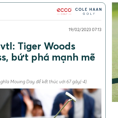
19/02/2023 07:13
vtl: Tiger Woods
ss, bứt phá mạnh mẽ
ghĩa Moving Day để kết thúc với 67 gậy(-4).