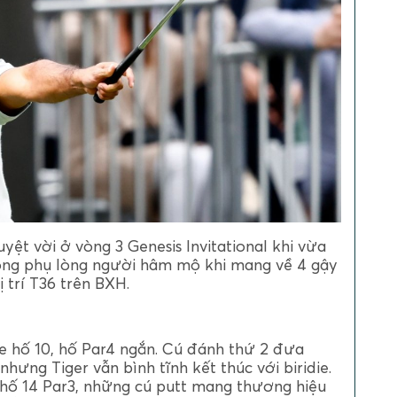
uyệt vời ở vòng 3 Genesis Invitational khi vừa
hông phụ lòng người hâm mộ khi mang về 4 gậy
ị trí T36 trên BXH.
e hố 10, hố Par4 ngắn. Cú đánh thứ 2 đưa
hưng Tiger vẫn bình tĩnh kết thúc với biridie.
 hố 14 Par3, những cú putt mang thương hiệu