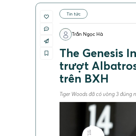
Tin tức
Trần Ngọc Hà
The Genesis In
trượt Albatro
trên BXH
Tiger Woods đã có vòng 3 đúng n