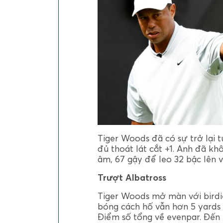
Tiger Woods đã có sự trở lại t
đủ thoát lát cắt +1. Anh đã k
âm, 67 gậy để leo 32 bậc lên v
Trượt Albatross
Tiger Woods mở màn với birdi
bóng cách hố vẫn hơn 5 yards n
Điểm số tổng về evenpar. Đến