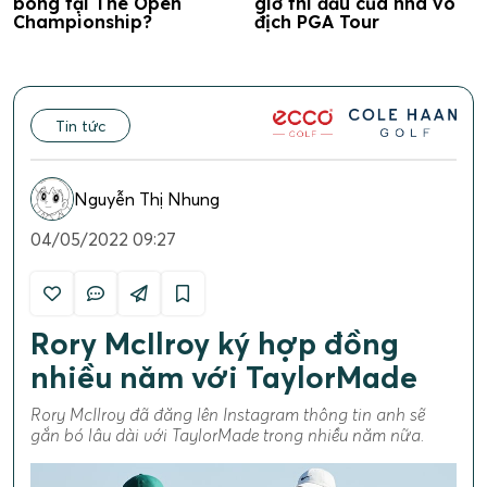
bóng tại The Open
giờ thi đấu của nhà vô
Championship?
địch PGA Tour
Tin tức
Nguyễn Thị Nhung
04/05/2022 09:27
Rory McIlroy ký hợp đồng
nhiều năm với TaylorMade
Rory McIlroy đã đăng lên Instagram thông tin anh sẽ
gắn bó lâu dài với TaylorMade trong nhiều năm nữa.