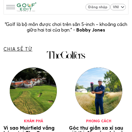
Đăng nhập
“Golf là bộ môn được chơi trên sân 5-inch – khoảng cách
giữa hai tai của bạn.” -
Bobby Jones
CHIA SẺ TỪ
KHÁM PHÁ
PHONG CÁCH
Vi sao Muirfield vắng
Góc thư giãn xa xỉ sau