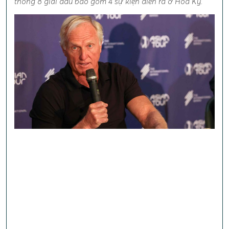
thống 8 giải đấu bao gồm 4 sự kiện diễn ra ở Hoa Kỳ.