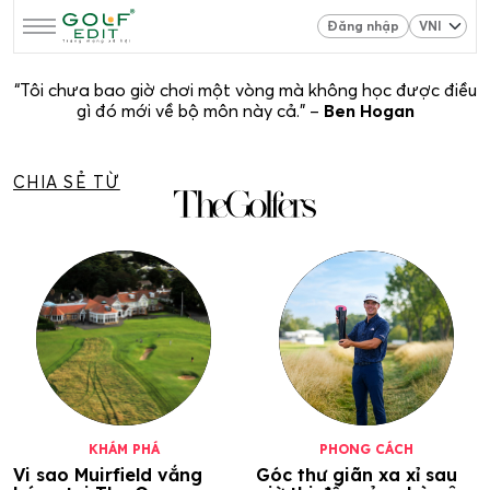
Đăng nhập
“Tôi chưa bao giờ chơi một vòng mà không học được điều
gì đó mới về bộ môn này cả.” –
Ben Hogan
CHIA SẺ TỪ
KHÁM PHÁ
PHONG CÁCH
Vi sao Muirfield vắng
Góc thư giãn xa xỉ sau