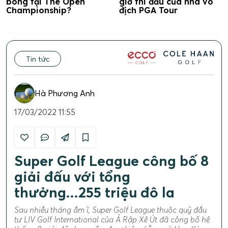
bóng tại The Open
giờ thi đấu của nhà vô
Championship?
địch PGA Tour
Tin tức
Hà Phương Anh
17/03/2022 11:55
Super Golf League công bố 8
giải đấu với tổng
thưởng...255 triệu đô la
Sau nhiều tháng ầm ĩ, Super Golf League thuộc quỹ đầu
tư LIV Golf International của Ả Rập Xê Út đã công bố hệ