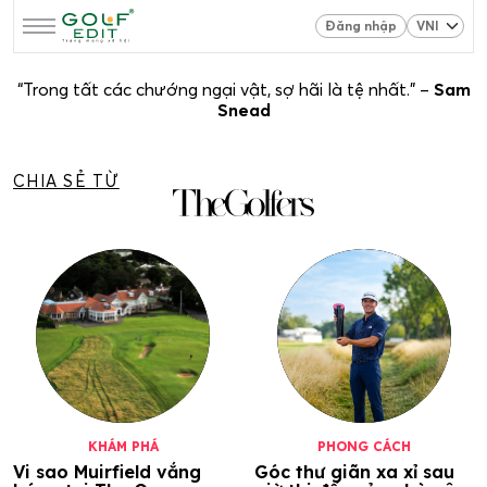
Đăng nhập
“Trong tất các chướng ngại vật, sợ hãi là tệ nhất.” –
Sam
Snead
CHIA SẺ TỪ
KHÁM PHÁ
PHONG CÁCH
Vi sao Muirfield vắng
Góc thư giãn xa xỉ sau