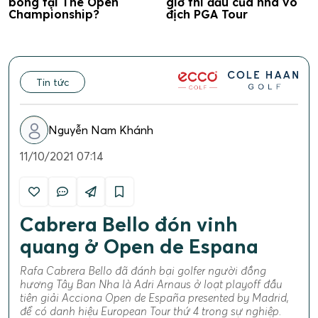
bóng tại The Open
giờ thi đấu của nhà vô
Championship?
địch PGA Tour
Tin tức
Nguyễn Nam Khánh
11/10/2021 07:14
Cabrera Bello đón vinh
quang ở Open de Espana
Rafa Cabrera Bello đã đánh bại golfer người đồng
hương Tây Ban Nha là Adri Arnaus ở loạt playoff đầu
tiên giải Acciona Open de España presented by Madrid,
để có danh hiệu European Tour thứ 4 trong sự nghiệp.