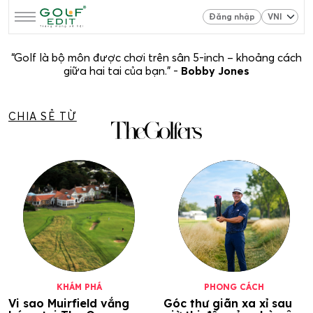
Đăng nhập
“Golf là bộ môn được chơi trên sân 5-inch – khoảng cách
giữa hai tai của bạn.” -
Bobby Jones
CHIA SẺ TỪ
KHÁM PHÁ
PHONG CÁCH
Vi sao Muirfield vắng
Góc thư giãn xa xỉ sau