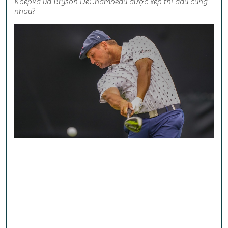
Koepka và Bryson DeChambeau được xếp thi đấu cùng
nhau?