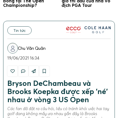
bóng tại The Open
giờ thi đấu của nhà vô
Championship?
địch PGA Tour
Tin tức
Chu Văn Quân
19/06/2021 16:34
Bryson DeChambeau và
Brooks Koepka được xếp 'né'
nhau ở vòng 3 US Open
Các fan đã đặt ra câu hỏi, liệu có tránh khỏi việc hai tay
golf đang không mấy ưa nhau gần đây là Brooks