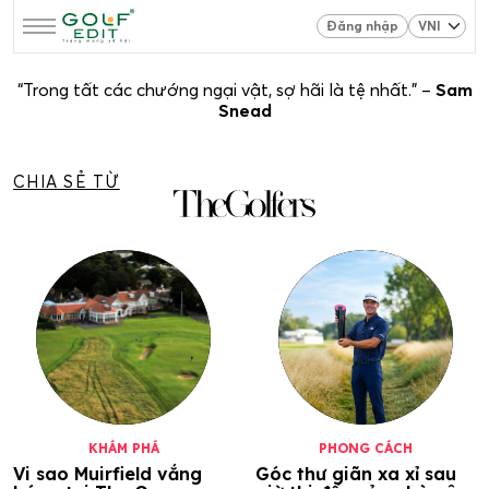
Đăng nhập
“Trong tất các chướng ngại vật, sợ hãi là tệ nhất.” –
Sam
Snead
CHIA SẺ TỪ
KHÁM PHÁ
PHONG CÁCH
Vi sao Muirfield vắng
Góc thư giãn xa xỉ sau