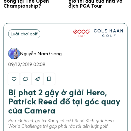
bóng tại The Open
giờ thi đấu của nhà vô
Championship?
địch PGA Tour
Luật chơi golf
Nguyễn Nam Giang
09/12/2019 02:09
Bị phạt 2 gậy ở giải Hero,
Patrick Reed đổ tại góc quay
của Camera
Patrick Reed, golfer đang có cơ hội vô địch giải Hero
World Challenge thì gặp phải rắc rối đến luật golf