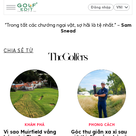
Đăng nhập
“Trong tất các chướng ngại vật, sợ hãi là tệ nhất.” –
Sam
Snead
CHIA SẺ TỪ
KHÁM PHÁ
PHONG CÁCH
Vi sao Muirfield vắng
Góc thư giãn xa xỉ sau