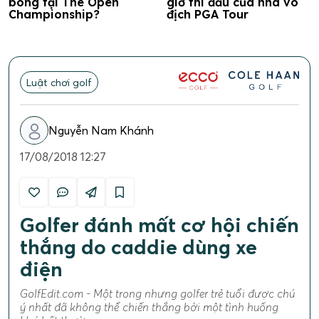
bóng tại The Open
giờ thi đấu của nhà vô
Championship?
địch PGA Tour
Luật chơi golf
Nguyễn Nam Khánh
17/08/2018 12:27
Golfer đánh mất cơ hội chiến
thắng do caddie dùng xe
điện
GolfEdit.com - Một trong nhưng golfer trẻ tuổi được chú
ý nhất đã không thể chiến thắng bởi một tình huống