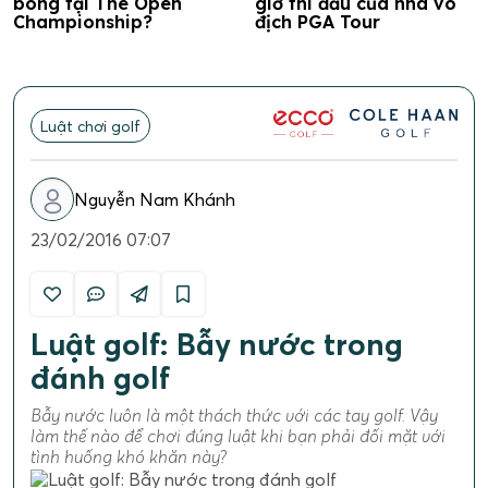
bóng tại The Open
giờ thi đấu của nhà vô
Championship?
địch PGA Tour
Luật chơi golf
Nguyễn Nam Khánh
23/02/2016 07:07
Luật golf: Bẫy nước trong
đánh golf
Bẫy nước luôn là một thách thức với các tay golf. Vậy
làm thế nào để chơi đúng luật khi bạn phải đối mặt với
tình huống khó khăn này?