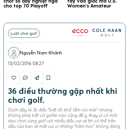
chốt sổ đầy nghiệt ngã
tay vào giấc mơ U.S.
cho top 70 Playoff
Women's Amateur
Luật chơi golf
Nguyễn Nam Khánh
13/02/2016 08:27
36 điều thường gặp nhất khi
chơi golf.
Dưới đây là 36 điều "biết rồi khổ lắm nói mãi" nhưng
không phải bất cứ golfer nào cũng để ý, thay vì có một
dạo chơi cùng golf với nhiều điều vui vẻ thì có thể trận
đấu của bạn sẽ mất vui vì những "hậm hực" không đáng