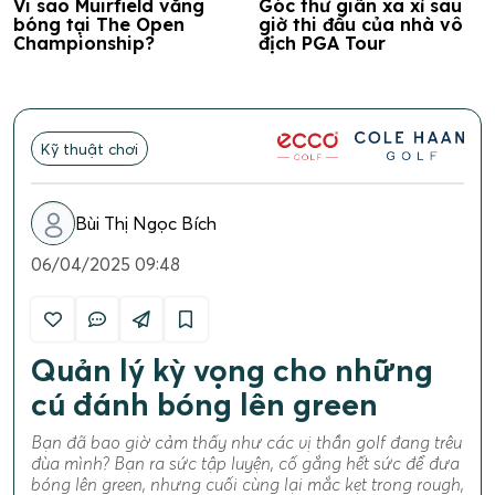
Vi sao Muirfield vắng
Góc thư giãn xa xỉ sau
bóng tại The Open
giờ thi đấu của nhà vô
Championship?
địch PGA Tour
Kỹ thuật chơi
Bùi Thị Ngọc Bích
06/04/2025 09:48
Quản lý kỳ vọng cho những
cú đánh bóng lên green
Bạn đã bao giờ cảm thấy như các vị thần golf đang trêu
đùa mình? Bạn ra sức tập luyện, cố gắng hết sức để đưa
bóng lên green, nhưng cuối cùng lại mắc kẹt trong rough,