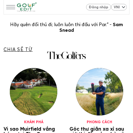
Đăng nhập
Hãy quên đối thủ đi; luôn luôn thi đấu với Par.” -
Sam
Snead
CHIA SẺ TỪ
KHÁM PHÁ
PHONG CÁCH
Vi sao Muirfield vắng
Góc thư giãn xa xỉ sau