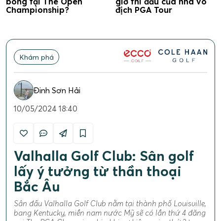
bóng tại The Open
giờ thi đấu của nhà vô
Championship?
địch PGA Tour
Khám phá
Đinh Sơn Hải
10/05/2024 18:40
Valhalla Golf Club: Sân golf
lấy ý tưởng từ thần thoại
Bắc Âu
Sân đấu Valhalla Golf Club nằm tại thành phố Louisville,
bang Kentucky, miền nam nước Mỹ sẽ có lần thứ 4 đăng