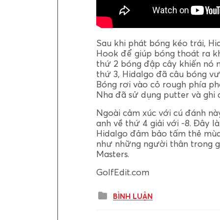
Sau khi phát bóng kéo trái, H
Hook để giúp bóng thoát ra kh
thứ 2 bóng đập cây khiến nó n
thứ 3, Hidalgo đã câu bóng v
Bóng rơi vào cỏ rough phía ph
Nha đã sử dụng putter và ghi 
Ngoài cảm xúc với cú đánh này
anh về thứ 4 giải với -8. Đây 
Hidalgo đảm bảo tấm thẻ mùa
như những người thân trong gi
Masters.
GolfEdit.com
BÌNH LUẬN