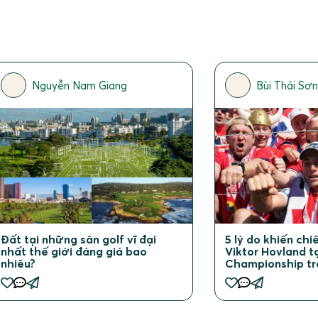
Nguyễn Nam Giang
Bùi Thái Sơ
Đất tại những sân golf vĩ đại
5 lý do khiến ch
nhất thế giới đáng giá bao
Viktor Hovland t
nhiêu?
Championship tr