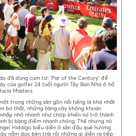
o đã dùng cụm từ: 'Par of the Century' để
ày của golfer 24 tuổi người Tây Ban Nha ở hố
lucia Masters.
ột trong những sân gôn nổi tiếng là khó nhất
gôn bó thắt, những hàng cây không khoan
nhấp nhô nhanh như chớp khiến nó trở thành
nh bị bảng điểm nhanh chóng. Thế nhưng nó
 Angel Hidalgo biểu diễn ở sân đấu quê hương
ây nằm dọc bên trái rồi những gì diễn ra tiếp