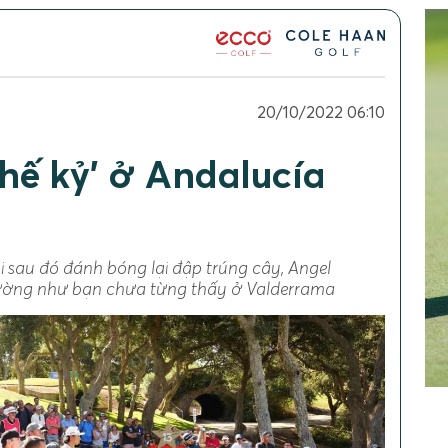
20/10/2022 06:10
thế kỷ' ở Andalucía
i sau đó đánh bóng lại đập trúng cây, Angel
ường như bạn chưa từng thấy ở Valderrama