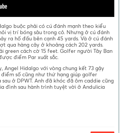
idalgo buộc phải có cú đánh mạnh theo kiểu
ỏi vị trí bóng sâu trong cỏ. Nhưng ở cú đánh
ảy ra hố đấu bên cạnh 45 yards. Và ở cú đánh
ượt qua hàng cây ở khoảng cách 202 yards.
ải green cách cờ 15 feet. Golfer người Tây Ban
được điểm Par xuất sắc.
, Angel Hidalgo với vòng chung kết 73 gậy
là điểm số cũng như thứ hạng giúp golfer
 sau ở DPWT. Anh đã khóc đã ôm caddie cũng
a đình sau hành trình tuyệt vời ở Andulicia