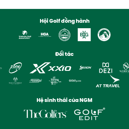
Hội Golf đồng hành
Đối tác
Hệ sinh thái của NGM