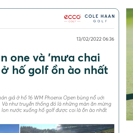
13/02/2022 06:36
in one và 'mưa chai
 ở hố golf ồn ào nhất
khán giả ở hố 16 WM Phoenix Open bùng nổ với
. Và như truyền thống đó là những màn ăn mừng
ọ, lon nước xuống hố golf được coi là ồn ào nhất