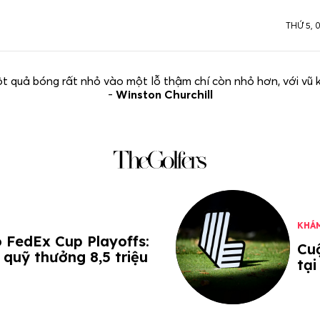
THỨ 5, 
ột quả bóng rất nhỏ vào một lỗ thậm chí còn nhỏ hơn, với vũ 
-
Winston Churchill
KHÁ
o FedEx Cup Playoffs:
Cu
 quỹ thưởng 8,5 triệu
tại