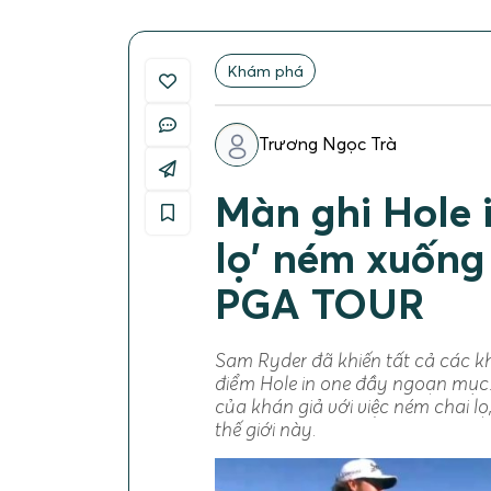
Khám phá
Trương Ngọc Trà
Màn ghi Hole 
lọ' ném xuống
PGA TOUR
Sam Ryder đã khiến tất cả các 
điểm Hole in one đầy ngoạn mục
của khán giả với việc ném chai l
thế giới này.