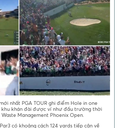
 mới nhất PGA TOUR ghi điểm Hole in one
n khu khán đài được ví như đấu trường thời
iải Waste Management Phoenix Open.
Par3 có khoảng cách 124 yards tiếp cận về