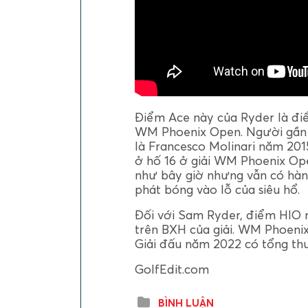
Điểm Ace này của Ryder là điể
WM Phoenix Open. Người gần 
là Francesco Molinari năm 20
ở hố 16 ở giải WM Phoenix Ope
như bây giờ nhưng vẫn có hàn
phát bóng vào lỗ của siêu hổ.
Đối với Sam Ryder, điểm HIO 
trên BXH của giải. WM Phoeni
Giải đấu năm 2022 có tổng thư
GolfEdit.com
BÌNH LUẬN