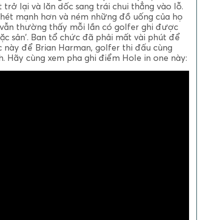
 trở lại và lăn dốc sang trái chui thẳng vào lỗ.
a hét mạnh hơn và ném những đồ uống của họ
vẫn thường thấy mỗi lần có golfer ghi được
c sản'. Ban tổ chức đã phải mất vài phút để
c này để Brian Harman, golfer thi đấu cùng
. Hãy cùng xem pha ghi điểm Hole in one này: