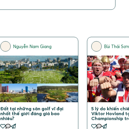
Nguyễn Nam Giang
Bùi Thái Sơ
Đất tại những sân golf vĩ đại
5 lý do khiến ch
nhất thế giới đáng giá bao
Viktor Hovland t
nhiêu?
Championship tr