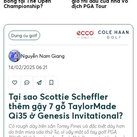
bóng tại The Open
giờ thi đấu của nhà vô
Championship?
địch PGA Tour
Dụng cụ golf
Nguyễn Nam Giang
14/02/2025 06:21
Tại sao Scottie Scheffler
thêm gậy 7 gỗ TaylorMade
Qi35 ở Genesis Invitational?
Cỏ rough dày trên sân Torrey Pines và đặc biệt dày hơn
do trận mưa vào thứ Tư, vì vậy một số tay golf PGA