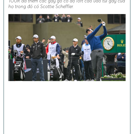
TOUR đã thêm các gậy gỗ có độ loft cao vào túi gậy của
họ trong đó có Scottie Scheffler.