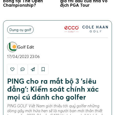
bóng tại The Open
giờ thi đấu của nhà vô
Championship?
địch PGA Tour
Dụng cụ golf
Golf Edit
17/04/2023 23:06
PING cho ra mắt bộ 3 'siêu
đẳng': Kiểm soát chính xác
mọi cú đánh cho golfer
PING GOLF Việt Nam giới thiệu tới quý golfer những
dòng gậy mới hứa hẹn sẽ là người bạn mới thân thiết