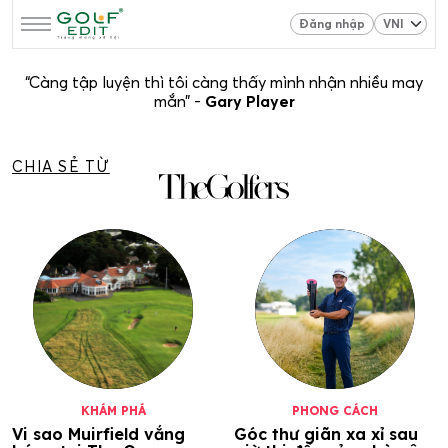
Đăng nhập
“Càng tập luyện thì tôi càng thấy mình nhận nhiều may
mắn” -
Gary Player
CHIA SẺ TỪ
KHÁM PHÁ
PHONG CÁCH
Vi sao Muirfield vắng
Góc thư giãn xa xỉ sau