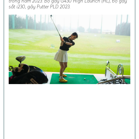
trong năm 2023: Bộ gậy G430 High Launch (HL), bộ gậy
sắt i230, gậy Putter PLD 2023.