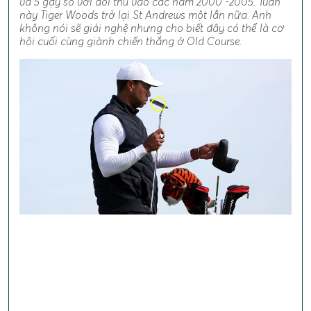
và 5 gậy so với đối thủ vào các năm 2000 -2005. Tuần
này Tiger Woods trở lại St Andrews một lần nữa. Anh
không nói sẽ giải nghệ nhưng cho biết đây có thể là cơ
hội cuối cùng giành chiến thắng ở Old Course.