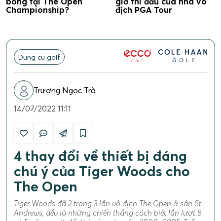
bóng tại The Open
giờ thi đấu của nhà vô
Championship?
địch PGA Tour
Dụng cụ golf
Trương Ngọc Trà
14/07/2022 11:11
4 thay đổi về thiết bị đáng
chú ý của Tiger Woods cho
The Open
Tiger Woods đã 2 trong 3 lần vô địch The Open ở sân St
Andrews, đều là những chiến thắng cách biệt lần lượt 8