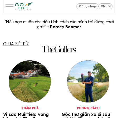
Đăng nhập
“Nếu bạn muốn che dấu tính cách của mình thì đừng chơi
golf” -
Percey Boomer
CHIA SẺ TỪ
KHÁM PHÁ
PHONG CÁCH
Vi sao Muirfield vắng
Góc thư giãn xa xỉ sau