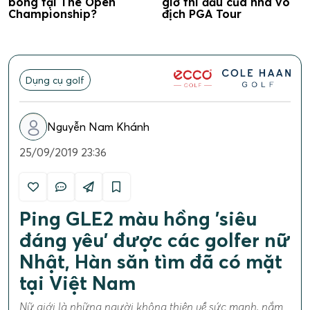
bóng tại The Open
giờ thi đấu của nhà vô
Championship?
địch PGA Tour
Dụng cụ golf
Nguyễn Nam Khánh
25/09/2019 23:36
Ping GLE2 màu hồng 'siêu
đáng yêu' được các golfer nữ
Nhật, Hàn săn tìm đã có mặt
tại Việt Nam
Nữ giới là những người không thiên về sức mạnh, nắm