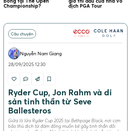
bóng tại The Open
giờ thi đấu của nhà vô
Championship?
địch PGA Tour
Câu chuyện
Nguyễn Nam Giang
28/09/2025 12:30
Ryder Cup, Jon Rahm và di
sản tinh thần từ Seve
Ballesteros
Giữa lò lửa Ryder Cup 2025 tại Bethpage Black, nơi cơn
bão thù địch từ đám đông muốn bẻ gãy tinh thần đối