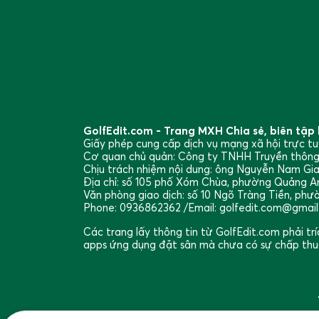
GolfEdit.com - Trang MXH Chia sẻ, biên tập b
Giấy phép cung cấp dịch vụ mạng xã hội trực 
Cơ quan chủ quản: Công ty TNHH Truyền thô
Chịu trách nhiệm nội dung: ông Nguyễn Nam Gi
Địa chỉ: số 105 phố Xóm Chùa, phường Quảng An
Văn phòng giao dịch: số 10 Ngõ Tràng Tiền, phư
Phone: 0936862362 /Email: golfedit.com@gmai
Các trang lấy thông tin từ GolfEdit.com phải 
apps ứng dụng đặt sân mà chưa có sự chấp thu