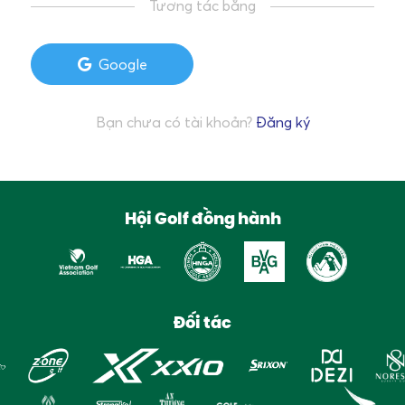
Tương tác bằng
Google
Bạn chưa có tài khoản?
Đăng ký
Hội Golf đồng hành
Đối tác